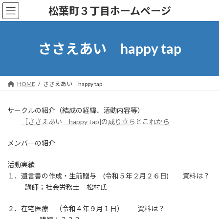
コ
ナ
松葉町３丁目ホームページ
ン
ビ
テ
ゲ
ン
ー
ツ
シ
ささえあい happy tap
へ
ョ
ス
ン
キ
に
ッ
移
HOME
ささえあい happy tap
プ
動
サークルの紹介（結成の経緯、活動内容等）
［ささえあい happy tap]の成り立ちとこれから
メンバーの紹介
活動実績
１．遺言書の作成・生前贈与 (令和５年２月２６日) 資料は？
講師；社会労務士 松村氏
２．在宅医療 （令和４年９月１日） 資料は？