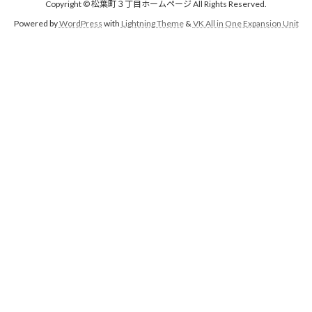
Copyright © 松葉町３丁目ホームページ All Rights Reserved.
Powered by
WordPress
with
Lightning Theme
&
VK All in One Expansion Unit