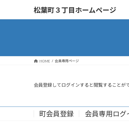
コ
ナ
松葉町３丁目ホームページ
ン
ビ
テ
ゲ
ン
ー
ツ
シ
へ
ョ
ス
ン
キ
に
ッ
移
HOME
会員専用ページ
プ
動
会員登録してログインすると閲覧することが
町会員登録
会員専用ログ