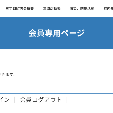
三丁目町内会概要
年間活動表
防災、防犯活動
町内
会員専用ページ
できます。
イン
会員ログアウト