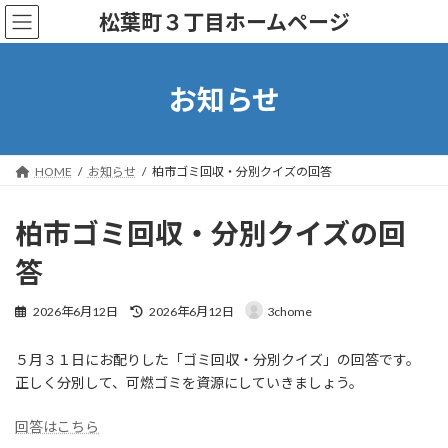
コ
ナ
松葉町３丁目ホームページ
ン
ビ
テ
ゲ
ン
ー
ツ
シ
お知らせ
へ
ョ
ス
ン
キ
に
ッ
移
HOME
お知らせ
柏市ゴミ回収・分別クイズの回答
プ
動
柏市ゴミ回収・分別クイズの回
答
最
2026年6月12日
2026年6月12日
3chome
終
更
５月３１日にお配りした「ゴミ回収・分別クイズ」の回答です。
新
日
正しく分別して、可燃ゴミを資源にしていきましょう。
時
:
回答はこちら