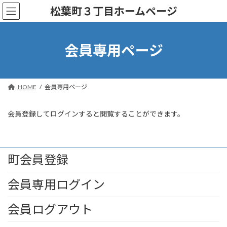
コ
ナ
松葉町３丁目ホームページ
ン
ビ
テ
ゲ
ン
ー
ツ
シ
会員専用ページ
へ
ョ
ス
ン
キ
に
ッ
移
HOME
会員専用ページ
プ
動
会員登録してログインすると閲覧することができます。
町会員登録
会員専用ログイン
会員ログアウト