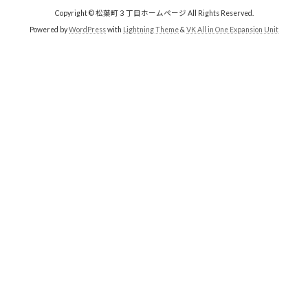
Copyright © 松葉町３丁目ホームページ All Rights Reserved.
Powered by
WordPress
with
Lightning Theme
&
VK All in One Expansion Unit