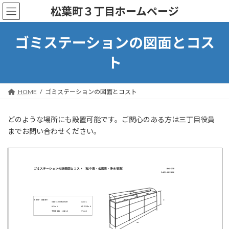
コ
ナ
松葉町３丁目ホームページ
ン
ビ
テ
ゲ
ン
ー
ゴミステーションの図面とコス
ツ
シ
へ
ョ
ト
ス
ン
キ
に
ッ
移
HOME
ゴミステーションの図面とコスト
プ
動
どのような場所にも設置可能です。ご関心のある方は三丁目役員
までお問い合わせください。